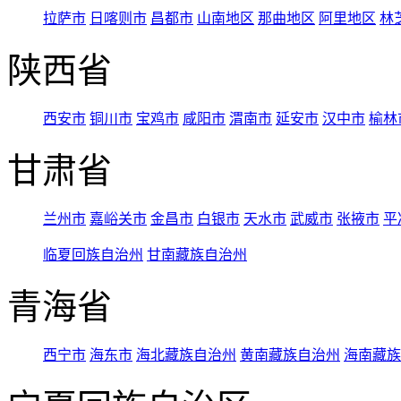
拉萨市
日喀则市
昌都市
山南地区
那曲地区
阿里地区
林
陕西省
西安市
铜川市
宝鸡市
咸阳市
渭南市
延安市
汉中市
榆林
甘肃省
兰州市
嘉峪关市
金昌市
白银市
天水市
武威市
张掖市
平
临夏回族自治州
甘南藏族自治州
青海省
西宁市
海东市
海北藏族自治州
黄南藏族自治州
海南藏族