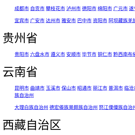
成都市
自贡市
攀枝花市
泸州市
德阳市
绵阳市
广元市
遂
宜宾市
广安市
达州市
雅安市
巴中市
资阳市
阿坝藏族羌
贵州省
贵阳市
六盘水市
遵义市
安顺市
毕节市
铜仁市
黔西南布
云南省
昆明市
曲靖市
玉溪市
保山市
昭通市
丽江市
普洱市
临沧
族自治州
大理白族自治州
德宏傣族景颇族自治州
怒江傈僳族自治
西藏自治区