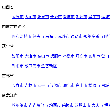
山西省
太原市
大同市
阳泉市
长治市
晋城市
朔州市
晋中市
运城
内蒙古自治区
呼和浩特市
包头市
乌海市
赤峰市
通辽市
鄂尔多斯市
呼
辽宁省
沈阳市
大连市
鞍山市
抚顺市
本溪市
丹东市
锦州市
营口
朝阳市
葫芦岛市
金普新区
吉林省
长春市
吉林市
四平市
辽源市
通化市
白山市
松原市
白城
黑龙江省
哈尔滨市
齐齐哈尔市
鸡西市
鹤岗市
双鸭山市
大庆市
伊