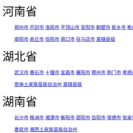
河南省
郑州市
开封市
洛阳市
平顶山市
安阳市
鹤壁市
新乡市
焦
南阳市
商丘市
信阳市
周口市
驻马店市
直辖县级
湖北省
武汉市
黄石市
十堰市
宜昌市
襄阳市
鄂州市
荆门市
孝感
恩施土家族苗族自治州
直辖县级
湖南省
长沙市
株洲市
湘潭市
衡阳市
邵阳市
岳阳市
常德市
张家
娄底市
湘西土家族苗族自治州