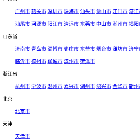
广州市
韶关市
深圳市
珠海市
汕头市
佛山市
江门市
湛江
汕尾市
河源市
阳江市
清远市
东莞市
中山市
潮州市
揭阳
山东省
济南市
青岛市
淄博市
枣庄市
东营市
烟台市
潍坊市
济宁
临沂市
德州市
聊城市
滨州市
菏泽市
浙江省
杭州市
宁波市
温州市
嘉兴市
湖州市
绍兴市
金华市
衢州
北京
北京市
天津
天津市