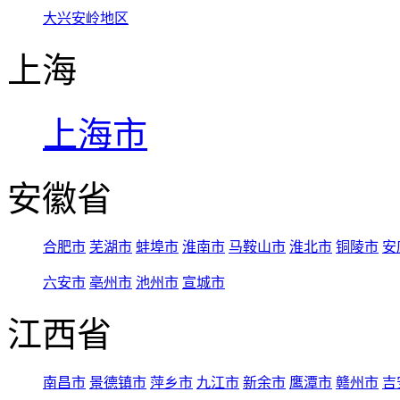
大兴安岭地区
上海
上海市
安徽省
合肥市
芜湖市
蚌埠市
淮南市
马鞍山市
淮北市
铜陵市
安
六安市
亳州市
池州市
宣城市
江西省
南昌市
景德镇市
萍乡市
九江市
新余市
鹰潭市
赣州市
吉