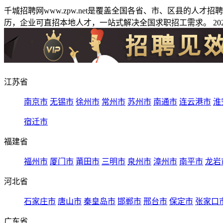
千城招聘网www.zpw.net是覆盖全国各省、市、区县的人
历，企业可直招本地人才，一站式解决全国求职招工需求。 2026
江苏省
南京市
无锡市
徐州市
常州市
苏州市
南通市
连云港市
淮
宿迁市
福建省
福州市
厦门市
莆田市
三明市
泉州市
漳州市
南平市
龙岩
河北省
石家庄市
唐山市
秦皇岛市
邯郸市
邢台市
保定市
张家口
广东省