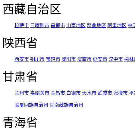
西藏自治区
拉萨市
日喀则市
昌都市
山南地区
那曲地区
阿里地区
林
陕西省
西安市
铜川市
宝鸡市
咸阳市
渭南市
延安市
汉中市
榆林
甘肃省
兰州市
嘉峪关市
金昌市
白银市
天水市
武威市
张掖市
平
临夏回族自治州
甘南藏族自治州
青海省