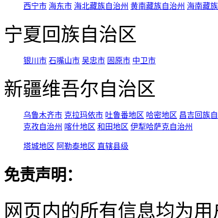
西宁市
海东市
海北藏族自治州
黄南藏族自治州
海南藏族
宁夏回族自治区
银川市
石嘴山市
吴忠市
固原市
中卫市
新疆维吾尔自治区
乌鲁木齐市
克拉玛依市
吐鲁番地区
哈密地区
昌吉回族自
克孜自治州
喀什地区
和田地区
伊犁哈萨克自治州
塔城地区
阿勒泰地区
直辖县级
免责声明：
网页内的所有信息均为用