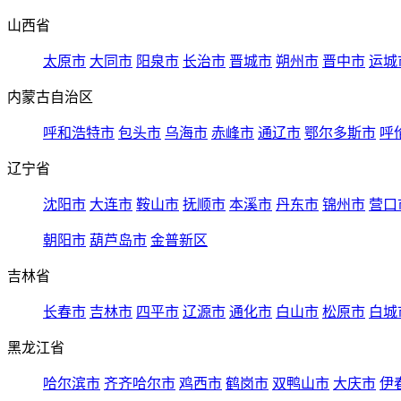
山西省
太原市
大同市
阳泉市
长治市
晋城市
朔州市
晋中市
运城
内蒙古自治区
呼和浩特市
包头市
乌海市
赤峰市
通辽市
鄂尔多斯市
呼
辽宁省
沈阳市
大连市
鞍山市
抚顺市
本溪市
丹东市
锦州市
营口
朝阳市
葫芦岛市
金普新区
吉林省
长春市
吉林市
四平市
辽源市
通化市
白山市
松原市
白城
黑龙江省
哈尔滨市
齐齐哈尔市
鸡西市
鹤岗市
双鸭山市
大庆市
伊