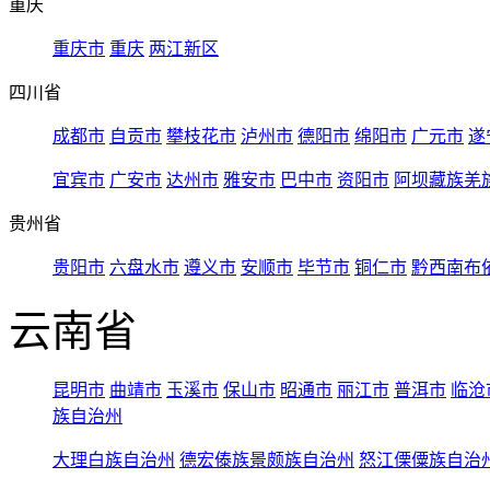
重庆
重庆市
重庆
两江新区
四川省
成都市
自贡市
攀枝花市
泸州市
德阳市
绵阳市
广元市
遂
宜宾市
广安市
达州市
雅安市
巴中市
资阳市
阿坝藏族羌
贵州省
贵阳市
六盘水市
遵义市
安顺市
毕节市
铜仁市
黔西南布
云南省
昆明市
曲靖市
玉溪市
保山市
昭通市
丽江市
普洱市
临沧
族自治州
大理白族自治州
德宏傣族景颇族自治州
怒江傈僳族自治