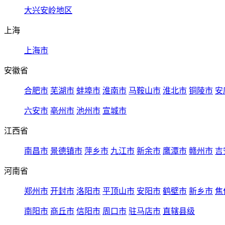
大兴安岭地区
上海
上海市
安徽省
合肥市
芜湖市
蚌埠市
淮南市
马鞍山市
淮北市
铜陵市
安
六安市
亳州市
池州市
宣城市
江西省
南昌市
景德镇市
萍乡市
九江市
新余市
鹰潭市
赣州市
吉
河南省
郑州市
开封市
洛阳市
平顶山市
安阳市
鹤壁市
新乡市
焦
南阳市
商丘市
信阳市
周口市
驻马店市
直辖县级