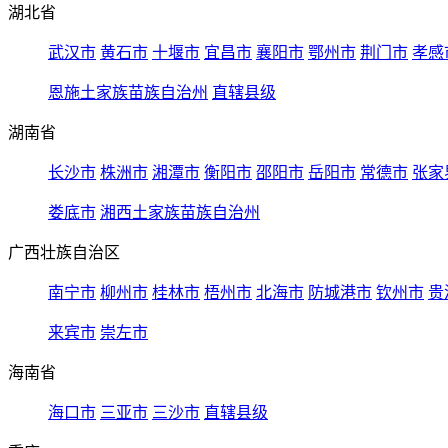
湖北省
武汉市
黄石市
十堰市
宜昌市
襄阳市
鄂州市
荆门市
孝感
恩施土家族苗族自治州
直辖县级
湖南省
长沙市
株洲市
湘潭市
衡阳市
邵阳市
岳阳市
常德市
张家
娄底市
湘西土家族苗族自治州
广西壮族自治区
南宁市
柳州市
桂林市
梧州市
北海市
防城港市
钦州市
贵
来宾市
崇左市
海南省
海口市
三亚市
三沙市
直辖县级