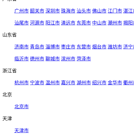
广州市
韶关市
深圳市
珠海市
汕头市
佛山市
江门市
湛江
汕尾市
河源市
阳江市
清远市
东莞市
中山市
潮州市
揭阳
山东省
济南市
青岛市
淄博市
枣庄市
东营市
烟台市
潍坊市
济宁
临沂市
德州市
聊城市
滨州市
菏泽市
浙江省
杭州市
宁波市
温州市
嘉兴市
湖州市
绍兴市
金华市
衢州
北京
北京市
天津
天津市