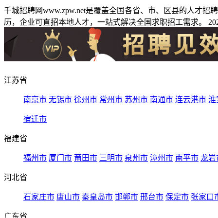
千城招聘网www.zpw.net是覆盖全国各省、市、区县的人
历，企业可直招本地人才，一站式解决全国求职招工需求。 2026
江苏省
南京市
无锡市
徐州市
常州市
苏州市
南通市
连云港市
淮
宿迁市
福建省
福州市
厦门市
莆田市
三明市
泉州市
漳州市
南平市
龙岩
河北省
石家庄市
唐山市
秦皇岛市
邯郸市
邢台市
保定市
张家口
广东省