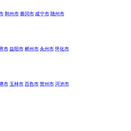
市
荆州市
黄冈市
咸宁市
随州市
界市
益阳市
郴州市
永州市
怀化市
港市
玉林市
百色市
贺州市
河池市