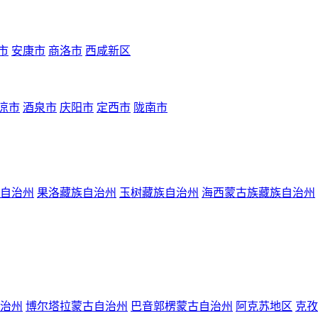
市
安康市
商洛市
西咸新区
凉市
酒泉市
庆阳市
定西市
陇南市
自治州
果洛藏族自治州
玉树藏族自治州
海西蒙古族藏族自治州
治州
博尔塔拉蒙古自治州
巴音郭楞蒙古自治州
阿克苏地区
克孜