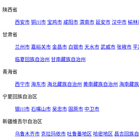
陕西省
西安市
铜川市
宝鸡市
咸阳市
渭南市
延安市
汉中市
榆林
甘肃省
兰州市
嘉峪关市
金昌市
白银市
天水市
武威市
张掖市
平
临夏回族自治州
甘南藏族自治州
青海省
西宁市
海东市
海北藏族自治州
黄南藏族自治州
海南藏族
宁夏回族自治区
银川市
石嘴山市
吴忠市
固原市
中卫市
新疆维吾尔自治区
乌鲁木齐市
克拉玛依市
吐鲁番地区
哈密地区
昌吉回族自