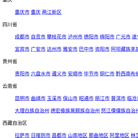
重庆市
重庆
两江新区
四川省
成都市
自贡市
攀枝花市
泸州市
德阳市
绵阳市
广元市
遂
宜宾市
广安市
达州市
雅安市
巴中市
资阳市
阿坝藏族羌
贵州省
贵阳市
六盘水市
遵义市
安顺市
毕节市
铜仁市
黔西南布
云南省
昆明市
曲靖市
玉溪市
保山市
昭通市
丽江市
普洱市
临沧
大理白族自治州
德宏傣族景颇族自治州
怒江傈僳族自治
西藏自治区
拉萨市
日喀则市
昌都市
山南地区
那曲地区
阿里地区
林