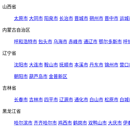
山西省
太原市
大同市
阳泉市
长治市
晋城市
朔州市
晋中市
运城
内蒙古自治区
呼和浩特市
包头市
乌海市
赤峰市
通辽市
鄂尔多斯市
呼
辽宁省
沈阳市
大连市
鞍山市
抚顺市
本溪市
丹东市
锦州市
营口
朝阳市
葫芦岛市
金普新区
吉林省
长春市
吉林市
四平市
辽源市
通化市
白山市
松原市
白城
黑龙江省
哈尔滨市
齐齐哈尔市
鸡西市
鹤岗市
双鸭山市
大庆市
伊