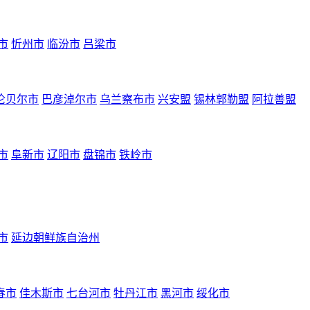
市
忻州市
临汾市
吕梁市
伦贝尔市
巴彦淖尔市
乌兰察布市
兴安盟
锡林郭勒盟
阿拉善盟
市
阜新市
辽阳市
盘锦市
铁岭市
市
延边朝鲜族自治州
春市
佳木斯市
七台河市
牡丹江市
黑河市
绥化市