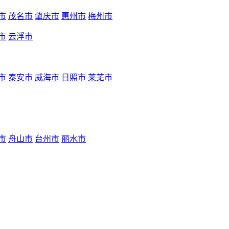
市
茂名市
肇庆市
惠州市
梅州市
市
云浮市
市
泰安市
威海市
日照市
莱芜市
市
舟山市
台州市
丽水市