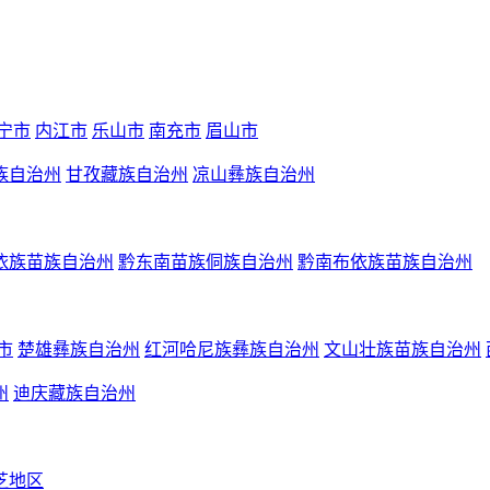
宁市
内江市
乐山市
南充市
眉山市
族自治州
甘孜藏族自治州
凉山彝族自治州
依族苗族自治州
黔东南苗族侗族自治州
黔南布依族苗族自治州
市
楚雄彝族自治州
红河哈尼族彝族自治州
文山壮族苗族自治州
州
迪庆藏族自治州
芝地区