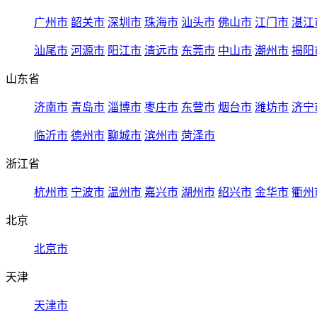
广州市
韶关市
深圳市
珠海市
汕头市
佛山市
江门市
湛江
汕尾市
河源市
阳江市
清远市
东莞市
中山市
潮州市
揭阳
山东省
济南市
青岛市
淄博市
枣庄市
东营市
烟台市
潍坊市
济宁
临沂市
德州市
聊城市
滨州市
菏泽市
浙江省
杭州市
宁波市
温州市
嘉兴市
湖州市
绍兴市
金华市
衢州
北京
北京市
天津
天津市