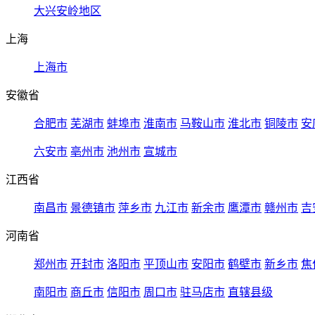
大兴安岭地区
上海
上海市
安徽省
合肥市
芜湖市
蚌埠市
淮南市
马鞍山市
淮北市
铜陵市
安
六安市
亳州市
池州市
宣城市
江西省
南昌市
景德镇市
萍乡市
九江市
新余市
鹰潭市
赣州市
吉
河南省
郑州市
开封市
洛阳市
平顶山市
安阳市
鹤壁市
新乡市
焦
南阳市
商丘市
信阳市
周口市
驻马店市
直辖县级