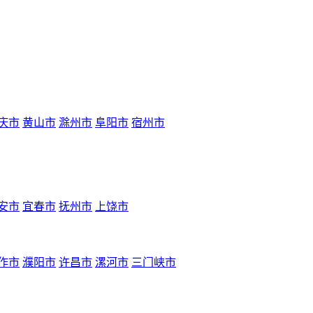
庆市
黄山市
滁州市
阜阳市
宿州市
安市
宜春市
抚州市
上饶市
作市
濮阳市
许昌市
漯河市
三门峡市