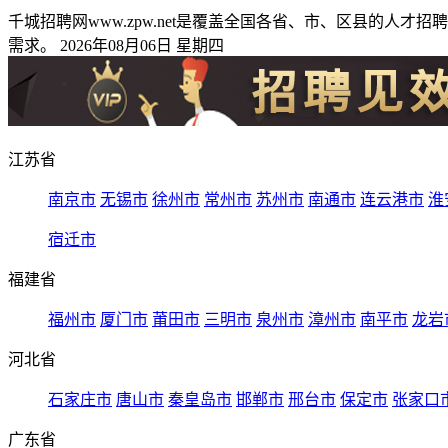
千城招聘网www.zpw.net是覆盖全国各省、市、区县的
需求。 2026年08月06日 星期四
江苏省
南京市
无锡市
徐州市
常州市
苏州市
南通市
连云港市
淮
宿迁市
福建省
福州市
厦门市
莆田市
三明市
泉州市
漳州市
南平市
龙岩
河北省
石家庄市
唐山市
秦皇岛市
邯郸市
邢台市
保定市
张家口
广东省