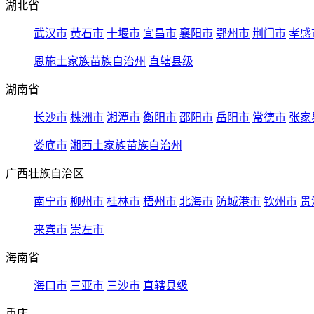
湖北省
武汉市
黄石市
十堰市
宜昌市
襄阳市
鄂州市
荆门市
孝感
恩施土家族苗族自治州
直辖县级
湖南省
长沙市
株洲市
湘潭市
衡阳市
邵阳市
岳阳市
常德市
张家
娄底市
湘西土家族苗族自治州
广西壮族自治区
南宁市
柳州市
桂林市
梧州市
北海市
防城港市
钦州市
贵
来宾市
崇左市
海南省
海口市
三亚市
三沙市
直辖县级
重庆